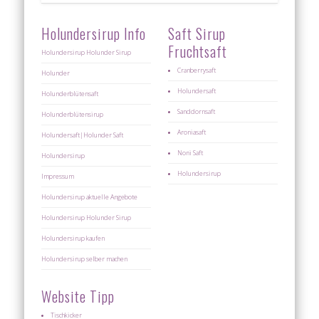
Holundersirup Info
Saft Sirup
Fruchtsaft
Holundersirup Holunder Sirup
Cranberrysaft
Holunder
Holundersaft
Holunderblütensaft
Sanddornsaft
Holunderblütensirup
Aroniasaft
Holundersaft|Holunder Saft
Noni Saft
Holundersirup
Holundersirup
Impressum
Holundersirup aktuelle Angebote
Holundersirup Holunder Sirup
Holundersirup kaufen
Holundersirup selber machen
Website Tipp
Tischkicker