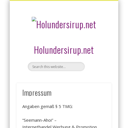
HOLUNDERSIRUP AKTUELLE ANGEBOTE
HOLUNDERSIRUP HOLUNDER SIRUP
HOLUNDERSIRUP SELBER MACHEN
HOLUNDERSIRUP KAUFEN
HOLUNDER
Holundersirup.net
Impressum
Angaben gemäß § 5 TMG:
“Seemann-Ahoi” –
Internethandel,Werbung & Promotion